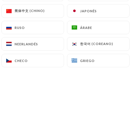
Chers clients, Notre restaurant sera
fermé du 22 au 25 décembre inclus
简体中文 (CHINO)
简体中文 (CHINO)
JAPONÉS
JAPONÉS
pour les fêtes de Noël. Nous aurons
le plaisir de vous retrouver à partir
RUSO
RUSO
ÁRABE
ÁRABE
du 26 décembre ! ✨ Joyeuses fêtes à
tous ! ✨
한국어 (COREANO)
한국어 (COREANO)
NEERLANDÉS
NEERLANDÉS
CHECO
CHECO
GRIEGO
GRIEGO
¿Quiénes somos?
TAIYO, un restaurant japonais au cœur
d'Aix, vous propose une expérience
unique alliant BBQ coréen et Wok dans