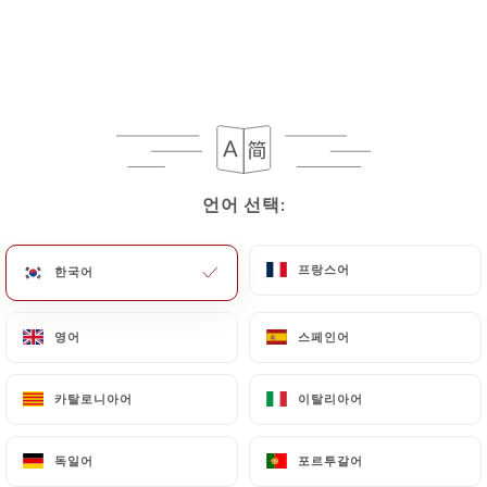
언어 선택:
언어 선택:
143 리뷰
프랑스어
프랑스어
한국어
한국어
RESTAURANT JAPONAIS
1 Rue De L'Annonciade
영어
영어
스페인어
스페인어
13100 Aix-En-Provence France
카탈로니아어
카탈로니아어
이탈리아어
이탈리아어
독일어
독일어
포르투갈어
포르투갈어