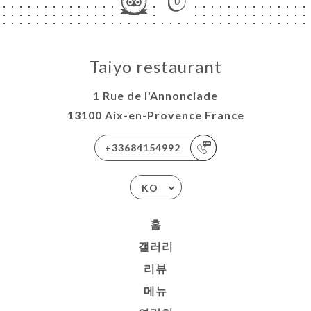
Taiyo restaurant
1 Rue de l'Annonciade
13100 Aix-en-Provence France
+33684154992
KO
홈
갤러리
리뷰
메뉴