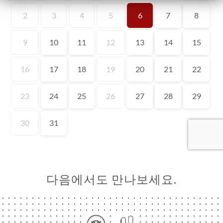
약
기
문
기
러
뷰
뉴
락
다음에서도 만나보세요.