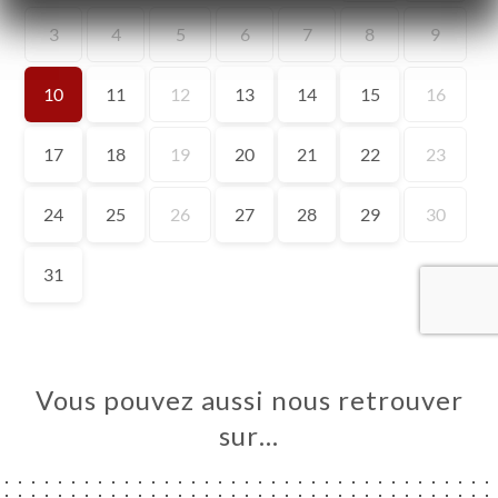
UEIL
RVER
ANDER
ERIE
IS
RTE
TACT
Vous pouvez aussi nous retrouver
sur…