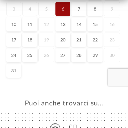
A
LE
NOTA
INA
ERIA
SIONE
NU
ATTO
Puoi anche trovarci su…