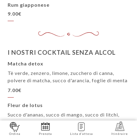
Rum giapponese
9.00€
I NOSTRI COCKTAIL SENZA ALCOL
Matcha detox
Tè verde, zenzero, limone, zucchero di canna,
polvere di matcha, succo d'arancia, foglie di menta
7.00€
Fleur de lotus
Succo d'ananas, succo di mango, succo di litchi,
sciroppo di granatina
7.00€
Ordina
Prenota
Lista d’attesa
Itinéraire