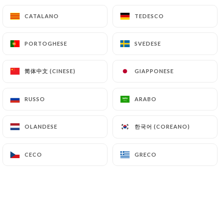
14.50€
CATALANO
CATALANO
TEDESCO
TEDESCO
Crunchee
PORTOGHESE
PORTOGHESE
SVEDESE
SVEDESE
Maki croccante con St-moret, ravanello, tartare di
salmone (o tonno +2€), salsa maionese al masago
fatta in casa
简体中文 (CINESE)
简体中文 (CINESE)
GIAPPONESE
GIAPPONESE
13.50€
RUSSO
RUSSO
ARABO
ARABO
Eyes dragon
Maki grande con frittelle di gamberi, salsa
한국어 (COREANO)
한국어 (COREANO)
OLANDESE
OLANDESE
samurai, avocado, ravanello, surimi, sesamo, erba
cipollina, salsa teriyaki e maionese Masago fatta in
CECO
CECO
GRECO
GRECO
casa
8.50€
Maki chaud
Maki di salmone, ravanello, mozzarella, maionese,