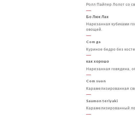
Ролл Пайпер Лолот со 
Бо Люк Лак
Нарезанная кубиками го
овощей.
Com ga
Куриное бедро без кост
как хорошо
Нарезанная говядина, о
Com suon
Карамелизированная св
Saumon teriyaki
Карамелизированный лос