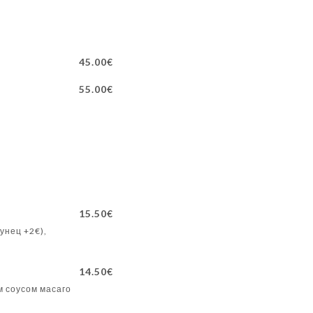
45.00€
55.00€
15.50€
унец +2€),
14.50€
м соусом масаго