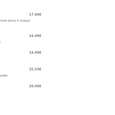
17.00€
ении риса и сырых
16.00€
и
16.00€
15.50€
ощами
20.00€