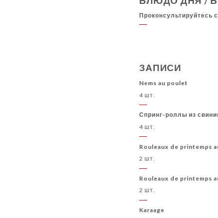
БЛЮДО ДНЯ / 
ОТКРОЙТЕ ДЛЯ СЕБЯ НАШИ ДОМАШНИЕ НА
Проконсультируйтесь 
КОКТЕЙЛИ БЕЗ АЛКОГОЛЬНЫХ БЕЗАЛКОГО
БЕЛЫЕ ВИНЫ
КРАСНЫЕ ВИНА
РОЗОВ
ЗАПИСИ
Nems au poulet
4 шт.
Спринг-роллы из свин
4 шт.
Rouleaux de printemps a
2 шт.
Rouleaux de printemps a
2 шт.
Karaage