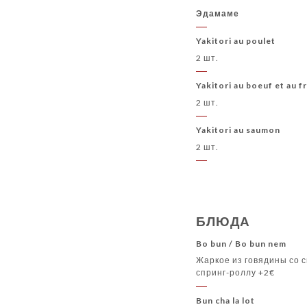
Эдамаме
Yakitori au poulet
2 шт.
Yakitori au boeuf et au 
2 шт.
Yakitori au saumon
2 шт.
БЛЮДА
Bo bun / Bo bun nem
Жаркое из говядины со с
спринг-роллу +2€
Bun cha la lot