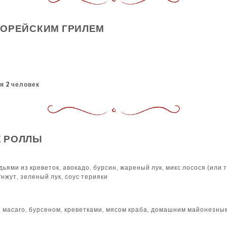
КОРЕЙСКИМ ГРИЛЕМ
я 2 человек
 РОЛЛЫ
дьями из креветок, авокадо, бурсин, жареный лук, микс лосося (или т
нжут, зеленый лук, соус терияки
м, масаго, бурсеном, креветками, мясом краба, домашним майонезны