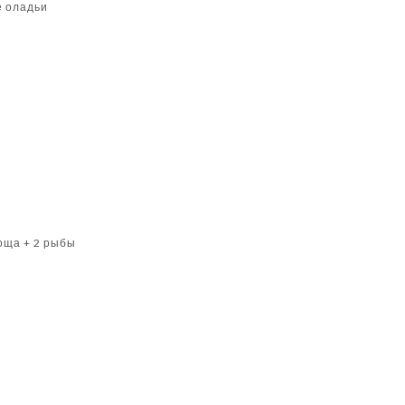
е оладьи
воща + 2 рыбы