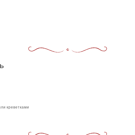
Ь
или креветками