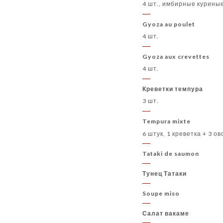
4 шт., имбирные курины
Gyoza au poulet
4 шт.
Gyoza aux crevettes
4 шт.
Креветки темпура
3 шт.
Tempura mixte
6 штук, 1 креветка + 3 о
Tataki de saumon
Тунец Татаки
Soupe miso
Салат вакаме