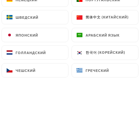
Chers clients, Notre restaurant sera
fermé du 22 au 25 décembre inclus
pour les fêtes de Noël. Nous aurons
简体中文 (КИТАЙСКИЙ)
简体中文 (КИТАЙСКИЙ)
ШВЕДСКИЙ
ШВЕДСКИЙ
le plaisir de vous retrouver à partir
du 26 décembre ! ✨ Joyeuses fêtes à
ЯПОНСКИЙ
ЯПОНСКИЙ
АРАБСКИЙ ЯЗЫК
АРАБСКИЙ ЯЗЫК
tous ! ✨
한국어 (КОРЕЙСКИЙ)
한국어 (КОРЕЙСКИЙ)
ГОЛЛАНДСКИЙ
ГОЛЛАНДСКИЙ
ЧЕШСКИЙ
ЧЕШСКИЙ
ГРЕЧЕСКИЙ
ГРЕЧЕСКИЙ
Кто мы?
TAIYO, un restaurant japonais au cœur
d'Aix, vous propose une expérience
unique alliant BBQ coréen et Wok dans