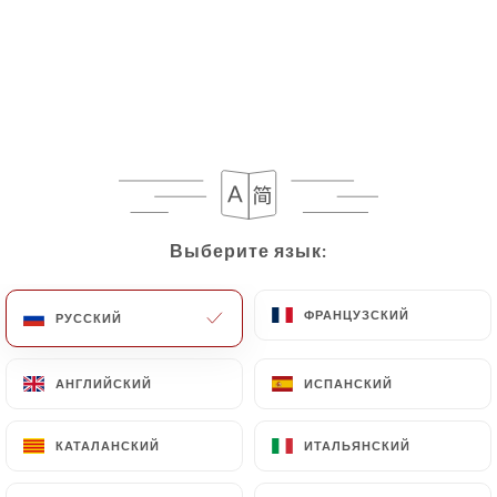
RU
МЕНЮ
/
ГЛАВНАЯ СТРАНИЦА
ГАЛЕРЕЯ
Галерея
Выберите язык:
Выберите язык:
ФРАНЦУЗСКИЙ
ФРАНЦУЗСКИЙ
РУССКИЙ
РУССКИЙ
АНГЛИЙСКИЙ
АНГЛИЙСКИЙ
ИСПАНСКИЙ
ИСПАНСКИЙ
КАТАЛАНСКИЙ
КАТАЛАНСКИЙ
ИТАЛЬЯНСКИЙ
ИТАЛЬЯНСКИЙ