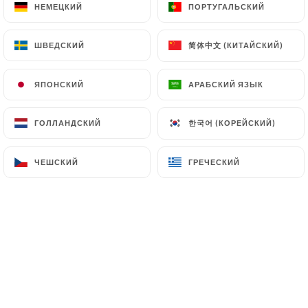
НЕМЕЦКИЙ
НЕМЕЦКИЙ
ПОРТУГАЛЬСКИЙ
ПОРТУГАЛЬСКИЙ
简体中文 (КИТАЙСКИЙ)
简体中文 (КИТАЙСКИЙ)
ШВЕДСКИЙ
ШВЕДСКИЙ
ЯПОНСКИЙ
ЯПОНСКИЙ
АРАБСКИЙ ЯЗЫК
АРАБСКИЙ ЯЗЫК
한국어 (КОРЕЙСКИЙ)
한국어 (КОРЕЙСКИЙ)
ГОЛЛАНДСКИЙ
ГОЛЛАНДСКИЙ
ЧЕШСКИЙ
ЧЕШСКИЙ
ГРЕЧЕСКИЙ
ГРЕЧЕСКИЙ