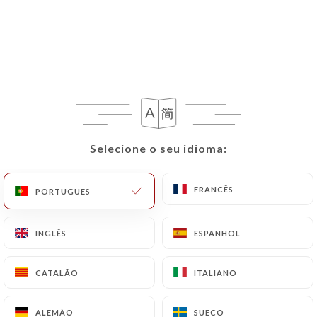
PT
MENU
/
PÁGINA INICIAL
GALERIA
Selecione o seu idioma:
Selecione o seu idioma:
Galeria
FRANCÊS
FRANCÊS
PORTUGUÊS
PORTUGUÊS
INGLÊS
INGLÊS
ESPANHOL
ESPANHOL
CATALÃO
CATALÃO
ITALIANO
ITALIANO
ALEMÃO
ALEMÃO
SUECO
SUECO