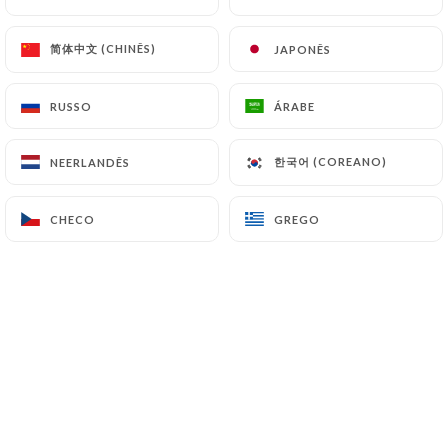
简体中文 (CHINÊS)
简体中文 (CHINÊS)
JAPONÊS
JAPONÊS
RUSSO
RUSSO
ÁRABE
ÁRABE
한국어 (COREANO)
한국어 (COREANO)
NEERLANDÊS
NEERLANDÊS
CHECO
CHECO
GREGO
GREGO