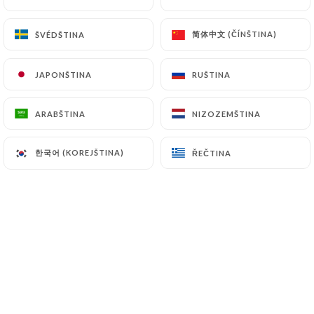
简体中文 (ČÍNŠTINA)
简体中文 (ČÍNŠTINA)
ŠVÉDŠTINA
ŠVÉDŠTINA
JAPONŠTINA
JAPONŠTINA
RUŠTINA
RUŠTINA
ARABŠTINA
ARABŠTINA
NIZOZEMŠTINA
NIZOZEMŠTINA
한국어 (KOREJŠTINA)
한국어 (KOREJŠTINA)
ŘEČTINA
ŘEČTINA