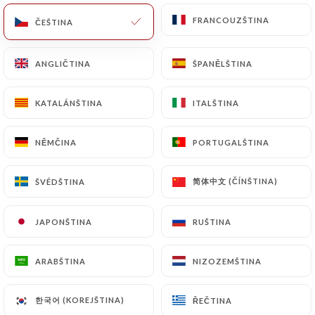
FRANCOUZŠTINA
FRANCOUZŠTINA
ČEŠTINA
ČEŠTINA
Hodnotil uživatel Alexandra F.
A
ANGLIČTINA
ANGLIČTINA
ŠPANĚLŠTINA
ŠPANĚLŠTINA
5/5
Diner en famille : nous nous sommes
KATALÁNŠTINA
KATALÁNŠTINA
ITALŠTINA
ITALŠTINA
régalés ! Tout est fait maison, c'était
vraiment délicieux. Et nous remercions
NĚMČINA
NĚMČINA
PORTUGALŠTINA
PORTUGALŠTINA
grandement le gérant pour sa gentillesse
et son sourire :) Nous reviendrons avec
简体中文 (ČÍNŠTINA)
简体中文 (ČÍNŠTINA)
ŠVÉDŠTINA
ŠVÉDŠTINA
grand plaisir !
07/07/2026
•
09:14
JAPONŠTINA
JAPONŠTINA
RUŠTINA
RUŠTINA
Hodnotil uživatel Pierre V.
P
ARABŠTINA
ARABŠTINA
NIZOZEMŠTINA
NIZOZEMŠTINA
5/5
Cadre agréable, accueil simple et les plats
한국어 (KOREJŠTINA)
한국어 (KOREJŠTINA)
ŘEČTINA
ŘEČTINA
sont trés bons.