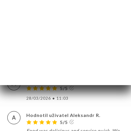
frais de qualité et finement travaillés:
laissez faire les pros! J'ai également vu un
serveur en formation. Son chef lui parlait
avec respect et patience en lui
recommandant professionnalisme sur tout
le process de la commande au paiement. Je
dis bravo 10/10
29/03/2026
•
02:17
Hodnotil uživatel Maria M.
M
5/5
28/03/2026
•
11:03
Hodnotil uživatel Aleksandr R.
A
5/5
Food was delicious and service quick. We