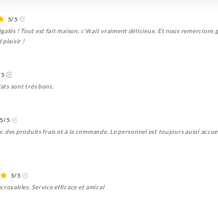
5/5
galés ! Tout est fait maison, c'était vraiment délicieux. Et nous remercions 
plaisir !
/5
lats sont trés bons.
5/5
vec des produits frais et à la commande. Le personnel est toujours aussi accu
5/5
croyables. Service efficace et amical