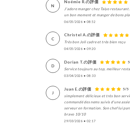
Noémie R.の評価
N
J'adore manger chez Taiyo restaurant. J
un bon moment et manger de bons plats
06/05/2026
•
08:52
Christel A.の評価
C
Très bon Joli cadre et très bien reçu
04/05/2026
•
09:20
Dorian T.の評価
5
D
Service toujours au top, meilleur rest
03/04/2026
•
08:33
Juan E.の評価
5/5
J
simplement délicieux et très bon servic
commandé des nems suivis d'une assiette 
serveur en formation. Son chef lui pa
bravo 10/10
29/03/2026
•
02:17