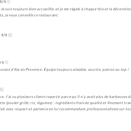
5/5
e suis toujours bien accueillie, et je me régale à chaque fois et la décoration
, je vous conseille ce restaurant.
5/5
/5
aurant d’Aix en Provence. Équipe toujours aimable, sourire, patron au top !
e. J'ai vu plusieurs clients repartir parce qu'il n'y avait plus de barbecues d
(poulet grillé, riz, légumes) - ingrédients frais de qualité et finement travai
rlait avec respect et patience en lui recommandant professionnalisme sur to