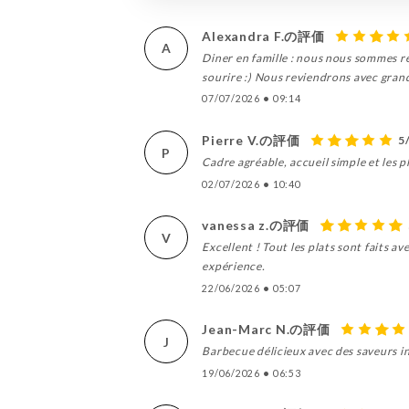
Alexandra F.の評価
A
Diner en famille : nous nous sommes ré
sourire :) Nous reviendrons avec grand 
07/07/2026
•
09:14
Pierre V.の評価
5
P
Cadre agréable, accueil simple et les p
02/07/2026
•
10:40
vanessa z.の評価
V
Excellent ! Tout les plats sont faits a
expérience.
22/06/2026
•
05:07
Jean-Marc N.の評価
J
Barbecue délicieux avec des saveurs in
19/06/2026
•
06:53