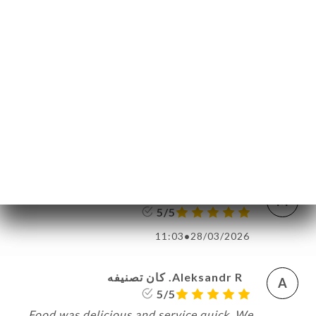
frais de qualité et finement travaillés:
laissez faire les pros! J'ai également vu un
serveur en formation. Son chef lui parlait
avec respect et patience en lui
recommandant professionnalisme sur tout
le process de la commande au paiement. Je
dis bravo 10/10
02:17
•
29/03/2026
Maria M. كان تصنيفه
M
5/5
11:03
•
28/03/2026
Aleksandr R. كان تصنيفه
A
5/5
Food was delicious and service quick. We