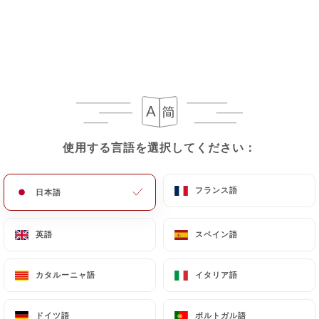
メニュー
JA
/
ホーム
ギャラリー
使用する言語を選択してください：
使用する言語を選択してください：
ギャラリー
フランス語
フランス語
日本語
日本語
英語
英語
スペイン語
スペイン語
カタルーニャ語
カタルーニャ語
イタリア語
イタリア語
ドイツ語
ドイツ語
ポルトガル語
ポルトガル語