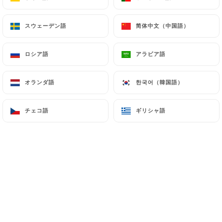
スウェーデン語
スウェーデン語
简体中文（中国語）
简体中文（中国語）
ロシア語
ロシア語
アラビア語
アラビア語
オランダ語
オランダ語
한국어（韓国語）
한국어（韓国語）
チェコ語
チェコ語
ギリシャ語
ギリシャ語