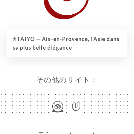
⭐️TAIYO — Aix-en-Provence, l'Asie dans
sa plus belle élégance
その他のサイト：