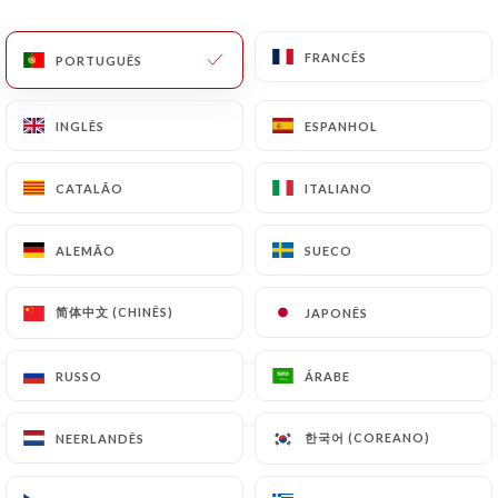
PT
MENU
FRANCÊS
FRANCÊS
PORTUGUÊS
PORTUGUÊS
INGLÊS
INGLÊS
ESPANHOL
ESPANHOL
CATALÃO
CATALÃO
ITALIANO
ITALIANO
/
PÁGINA INICIAL
CONTACTO
Contacto
ALEMÃO
ALEMÃO
SUECO
SUECO
简体中文 (CHINÊS)
简体中文 (CHINÊS)
JAPONÊS
JAPONÊS
RUSSO
RUSSO
ÁRABE
ÁRABE
한국어 (COREANO)
한국어 (COREANO)
NEERLANDÊS
NEERLANDÊS
Taiyo restaurant