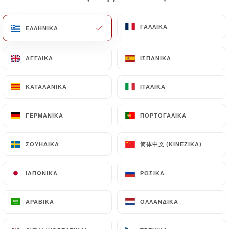
EL
ΜΕΝΟΎ
ΓΑΛΛΙΚΆ
ΓΑΛΛΙΚΆ
ΕΛΛΗΝΙΚΆ
ΕΛΛΗΝΙΚΆ
ΑΓΓΛΙΚΆ
ΑΓΓΛΙΚΆ
ΙΣΠΑΝΙΚΆ
ΙΣΠΑΝΙΚΆ
ΚΑΤΑΛΑΝΙΚΆ
ΚΑΤΑΛΑΝΙΚΆ
ΙΤΑΛΙΚΆ
ΙΤΑΛΙΚΆ
/
ΑΡΧΙΚΉ
ΕΠΑΦΉ
Επαφή
ΓΕΡΜΑΝΙΚΆ
ΓΕΡΜΑΝΙΚΆ
ΠΟΡΤΟΓΑΛΙΚΆ
ΠΟΡΤΟΓΑΛΙΚΆ
简体中文 (ΚΙΝΈΖΙΚΑ)
简体中文 (ΚΙΝΈΖΙΚΑ)
ΣΟΥΗΔΙΚΆ
ΣΟΥΗΔΙΚΆ
ΙΑΠΩΝΙΚΆ
ΙΑΠΩΝΙΚΆ
ΡΩΣΙΚΆ
ΡΩΣΙΚΆ
ΑΡΑΒΙΚΆ
ΑΡΑΒΙΚΆ
ΟΛΛΑΝΔΙΚΆ
ΟΛΛΑΝΔΙΚΆ
Taiyo restaurant