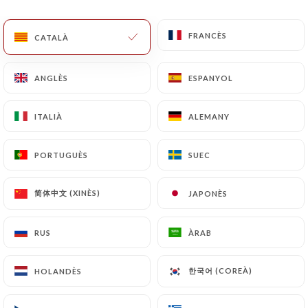
CA
MENÚ
FRANCÈS
FRANCÈS
CATALÀ
CATALÀ
ANGLÈS
ANGLÈS
ESPANYOL
ESPANYOL
ITALIÀ
ITALIÀ
ALEMANY
ALEMANY
/
INICI
CONTACTAR
Contactar
PORTUGUÈS
PORTUGUÈS
SUEC
SUEC
简体中文 (XINÈS)
简体中文 (XINÈS)
JAPONÈS
JAPONÈS
RUS
RUS
ÀRAB
ÀRAB
한국어 (COREÀ)
한국어 (COREÀ)
HOLANDÈS
HOLANDÈS
Taiyo restaurant