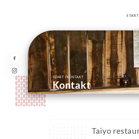
START
/
START
KONTAKT
Kontakt
Taiyo restau