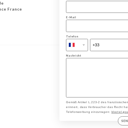
de
nce France
E-Mail
Telefon
Nachricht
Gemäß Artikel L.223-2 des französische
erinnert, dass Verbraucher das Recht hab
bloctel.gou
Telefonwerbung einzutragen:
SE