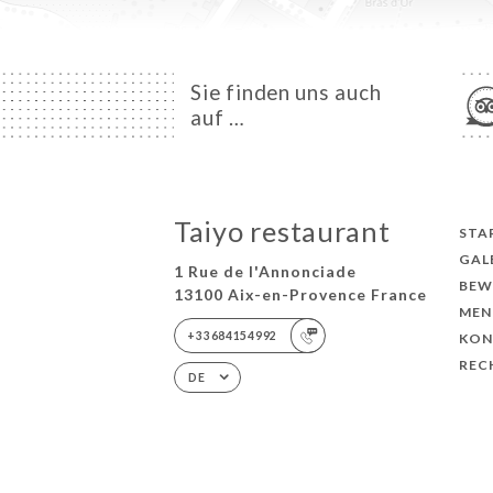
Sie finden uns auch
auf …
Taiyo restaurant
STA
GAL
1 Rue de l'Annonciade
BEW
13100 Aix-en-Provence France
MEN
+33684154992
KON
REC
DE